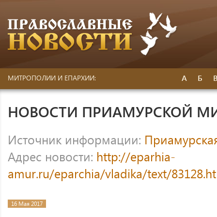
А
Б
МИТРОПОЛИИ И ЕПАРХИИ:
НОВОСТИ ПРИАМУРСКОЙ М
Источник информации:
Приамурска
Адрес новости:
http://eparhia-
amur.ru/eparchia/vladika/text/83128.h
16 Мая 2017