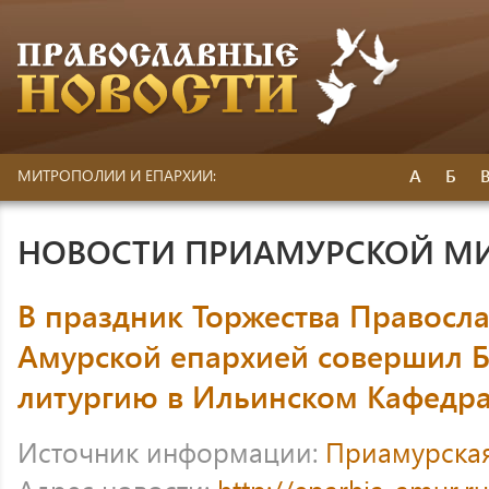
А
Б
МИТРОПОЛИИ И ЕПАРХИИ:
НОВОСТИ ПРИАМУРСКОЙ М
В праздник Торжества Правос
Амурской епархией совершил 
литургию в Ильинском Кафедр
Источник информации:
Приамурска