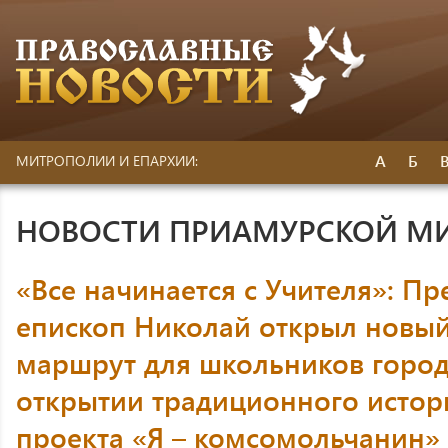
А
Б
МИТРОПОЛИИ И ЕПАРХИИ:
НОВОСТИ ПРИАМУРСКОЙ М
«Все начинается с Учителя»: П
епископ Николай открыл новы
маршрут для школьников город
открытии традиционного истор
проекта «Я – комсомольчанин»