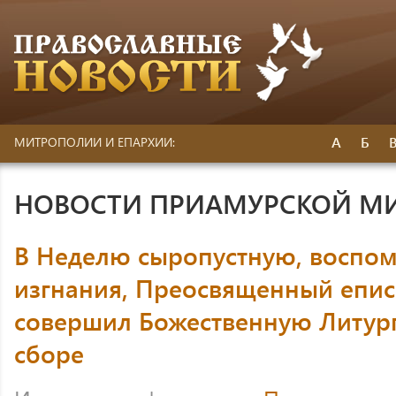
А
Б
МИТРОПОЛИИ И ЕПАРХИИ:
НОВОСТИ ПРИАМУРСКОЙ М
В Неделю сыропустную, воспо
изгнания, Преосвященный епи
совершил Божественную Литур
сборе