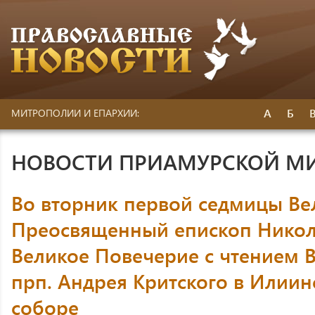
А
Б
МИТРОПОЛИИ И ЕПАРХИИ:
НОВОСТИ ПРИАМУРСКОЙ М
Во вторник первой седмицы Ве
Преосвященный епископ Никол
Великое Повечерие с чтением 
прп. Андрея Критского в Илии
соборе