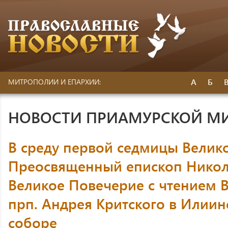
А
Б
МИТРОПОЛИИ И ЕПАРХИИ:
НОВОСТИ ПРИАМУРСКОЙ М
В среду первой седмицы Велико
Преосвященный епископ Никол
Великое Повечерие с чтением 
прп. Андрея Критского в Илии
соборе