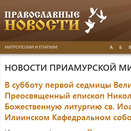
А
Б
МИТРОПОЛИИ И ЕПАРХИИ:
НОВОСТИ ПРИАМУРСКОЙ М
В субботу первой седмицы Вели
Преосвященный епископ Никол
Божественную литургию св. Иоа
Илиинском Кафедральном соб