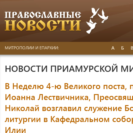
А
Б
МИТРОПОЛИИ И ЕПАРХИИ:
НОВОСТИ ПРИАМУРСКОЙ М
В Неделю 4-ю Великого поста,
Иоанна Лествичника, Преосвя
Николай возглавил служение Б
литургии в Кафедральном собо
Илии