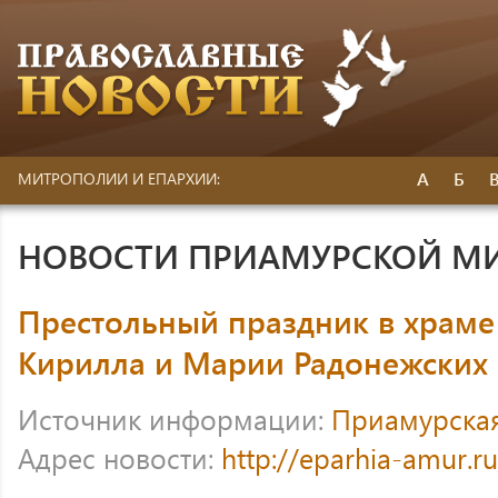
А
Б
МИТРОПОЛИИ И ЕПАРХИИ:
НОВОСТИ ПРИАМУРСКОЙ М
Престольный праздник в храм
Кирилла и Марии Радонежских 
Источник информации:
Приамурска
Адрес новости:
http://eparhia-amur.r