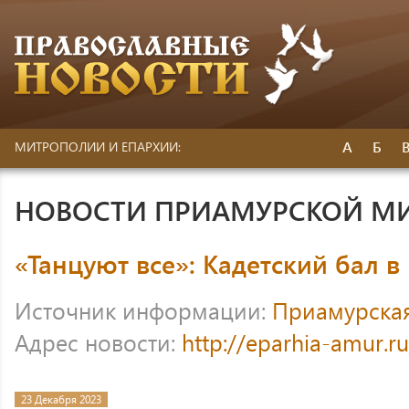
А
Б
МИТРОПОЛИИ И ЕПАРХИИ:
НОВОСТИ ПРИАМУРСКОЙ М
«Танцуют все»: Кадетский бал
Источник информации:
Приамурска
Адрес новости:
http://eparhia-amur.r
23 Декабря 2023