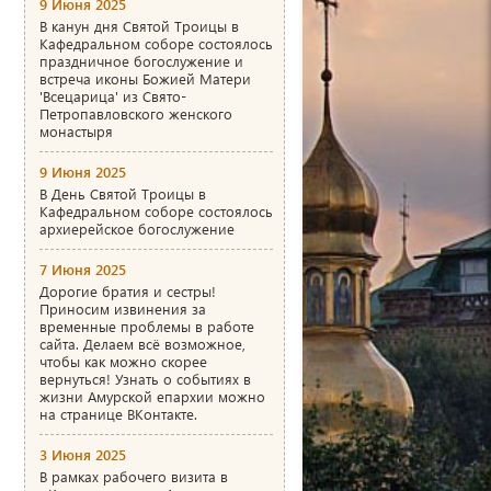
9 Июня 2025
В канун дня Святой Троицы в
Кафедральном соборе состоялось
праздничное богослужение и
встреча иконы Божией Матери
'Всецарица' из Свято-
Петропавловского женского
монастыря
9 Июня 2025
В День Святой Троицы в
Кафедральном соборе состоялось
архиерейское богослужение
7 Июня 2025
Дорогие братия и сестры!
Приносим извинения за
временные проблемы в работе
сайта. Делаем всё возможное,
чтобы как можно скорее
вернуться! Узнать о событиях в
жизни Амурской епархии можно
на странице ВКонтакте.
3 Июня 2025
В рамках рабочего визита в