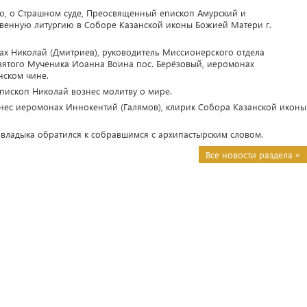
ую, о Страшном суде, Преосвященный епископ Амурский и
венную литургию в Соборе Казанской иконы Божией Матери г.
ах Николай (Дмитриев), руководитель Миссионерского отдела
святого Мученика Иоанна Воина пос. Берёзовый, иеромонах
нском чине.
пископ Николай вознес молитву о мире.
нес иеромонах Иннокентий (Галямов), клирик Собора Казанской иконы
ладыка обратился к собравшимся с архипастырским словом.
Все новости раздела »