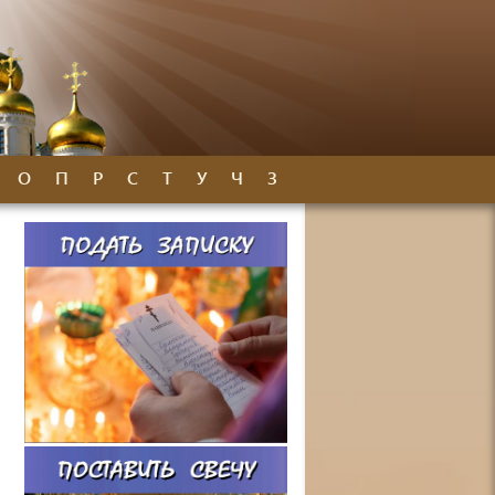
О
П
Р
С
Т
У
Ч
З