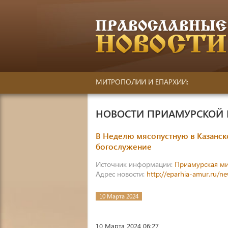
МИТРОПОЛИИ И ЕПАРХИИ:
НОВОСТИ ПРИАМУРСКОЙ
В Неделю мясопустную в Казанск
богослужение
Источник информации:
Приамурская м
Адрес новости:
http://eparhia-amur.ru/n
10 Марта 2024
10 Марта 2024 06:27