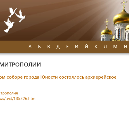
А
Б
В
Д
Е
И
Й
К
Л
М
Н
 МИТРОПОЛИИ
ом соборе города Юности состоялось архиерейское
итрополия
ews/text/135326.html