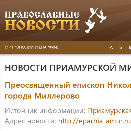
А
Б
МИТРОПОЛИИ И ЕПАРХИИ:
НОВОСТИ ПРИАМУРСКОЙ М
Преосвященный епископ Никол
города Миллерово
Источник информации:
Приамурска
Адрес новости:
http://eparhia-amur.r