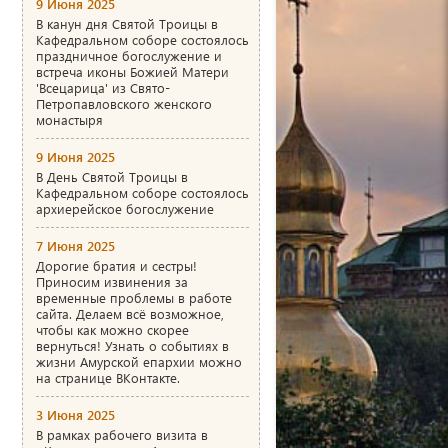
9 Июня 2025
В канун дня Святой Троицы в
Кафедральном соборе состоялось
праздничное богослужение и
встреча иконы Божией Матери
'Всецарица' из Свято-
Петропавловского женского
монастыря
9 Июня 2025
В День Святой Троицы в
Кафедральном соборе состоялось
архиерейское богослужение
7 Июня 2025
Дорогие братия и сестры!
Приносим извинения за
временные проблемы в работе
сайта. Делаем всё возможное,
чтобы как можно скорее
вернуться! Узнать о событиях в
жизни Амурской епархии можно
на странице ВКонтакте.
3 Июня 2025
В рамках рабочего визита в