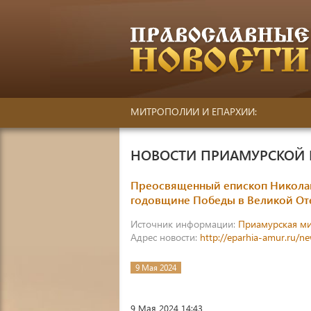
МИТРОПОЛИИ И ЕПАРХИИ:
НОВОСТИ ПРИАМУРСКОЙ
Преосвященный епископ Николай
годовщине Победы в Великой От
Источник информации:
Приамурская м
Адрес новости:
http://eparhia-amur.ru/n
9 Мая 2024
9 Мая 2024 14:43