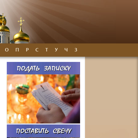
О
П
Р
С
Т
У
Ч
З