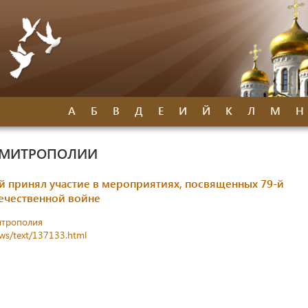
А
Б
В
Д
Е
И
Й
К
Л
М
Н
 МИТРОПОЛИИ
 принял участие в мероприятиях, посвященных 79-й
ечественной войне
итрополия
ews/text/137133.html