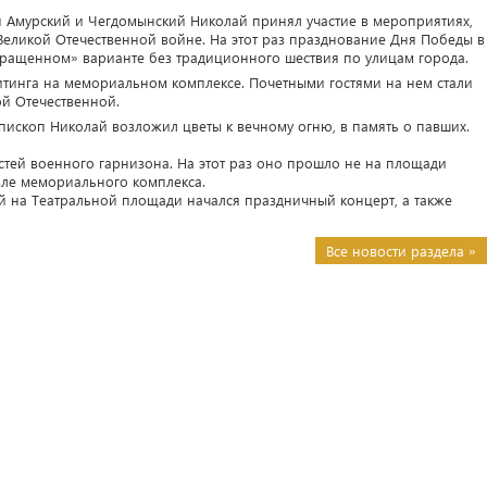
п Амурский и Чегдомынский Николай принял участие в мероприятиях,
еликой Отечественной войне. На этот раз празднование Дня Победы в
кращенном» варианте без традиционного шествия по улицам города.
тинга на мемориальном комплексе. Почетными гостями на нем стали
ой Отечественной.
пископ Николай возложил цветы к вечному огню, в память о павших.
стей военного гарнизона. На этот раз оно прошло не на площади
зле мемориального комплекса.
 на Театральной площади начался праздничный концерт, а также
Все новости раздела »