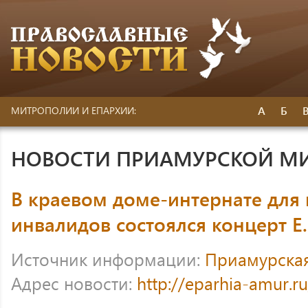
А
Б
МИТРОПОЛИИ И ЕПАРХИИ:
НОВОСТИ ПРИАМУРСКОЙ М
В краевом доме-интернате для 
инвалидов состоялся концерт Е
Источник информации:
Приамурска
Адрес новости:
http://eparhia-amur.r