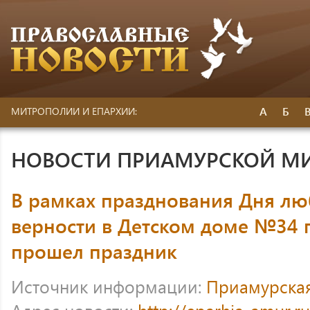
А
Б
МИТРОПОЛИИ И ЕПАРХИИ:
НОВОСТИ ПРИАМУРСКОЙ М
В рамках празднования Дня лю
верности в Детском доме №34 
прошел праздник
Источник информации:
Приамурска