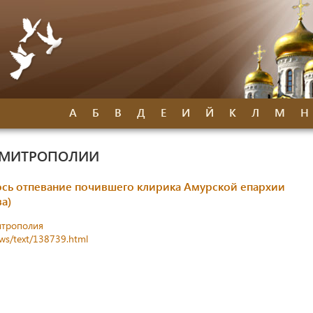
А
Б
В
Д
Е
И
Й
К
Л
М
Н
 МИТРОПОЛИИ
ось отпевание почившего клирика Амурской епархии
а)
итрополия
ews/text/138739.html