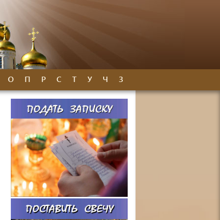
О
П
Р
С
Т
У
Ч
З