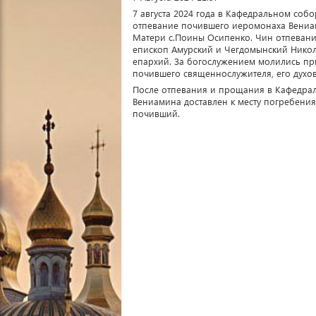
7 августа 2024 года в Кафедральном соб
отпевание почившего иеромонаха Вениам
Матери с.Поины Осипенко. Чин отпеван
епископ Амурский и Чегдомынский Никол
епархий. За богослужением молились пр
почившего священнослужителя, его духов
После отпевания и прощания в Кафедра
Вениамина доставлен к месту погребения
почивший.