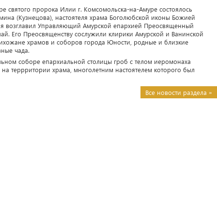
оре святого пророка Илии г. Комсомольска-на-Амуре состоялось
ина (Кузнецова), настоятеля храма Боголюбской иконы Божией
ия возглавил Управляющий Амурской епархией Преосвященный
ай. Его Преосвященству сослужили клирики Амурской и Ванинской
ихожане храмов и соборов города Юности, родные и близкие
ные чада.
льном соборе епархиальной столицы гроб с телом иеромонаха
 на террритории храма, многолетним настоятелем которого был
Все новости раздела »