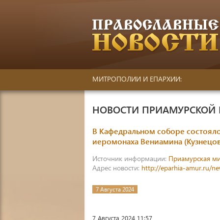
МИТРОПОЛИИ И ЕПАРХИИ:
НОВОСТИ ПРИАМУРСКОЙ
В Кафедральном соборе состоял
иеромонаха Вениамина (Кузнецов
Источник информации:
Приамурская м
Адрес новости:
http://eparhia-amur.ru/n
7 Августа 2024
7 Августа 2024 11:57