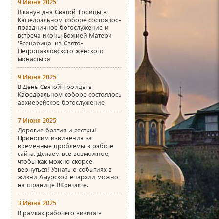
9 Июня 2025
В канун дня Святой Троицы в
Кафедральном соборе состоялось
праздничное богослужение и
встреча иконы Божией Матери
'Всецарица' из Свято-
Петропавловского женского
монастыря
9 Июня 2025
В День Святой Троицы в
Кафедральном соборе состоялось
архиерейское богослужение
7 Июня 2025
Дорогие братия и сестры!
Приносим извинения за
временные проблемы в работе
сайта. Делаем всё возможное,
чтобы как можно скорее
вернуться! Узнать о событиях в
жизни Амурской епархии можно
на странице ВКонтакте.
3 Июня 2025
В рамках рабочего визита в