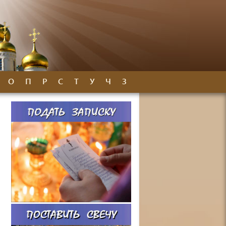
О
П
Р
С
Т
У
Ч
З