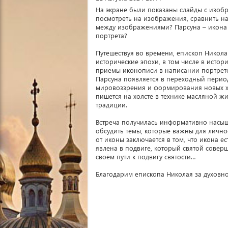
На экране были показаны слайды с изоб
посмотреть на изображения, сравнить на
между изображениями? Парсуна – икона 
портрета?
Путешествуя во времени, епископ Никол
исторические эпохи, в том числе в исто
приемы иконописи в написании портрет
Парсуна появляется в переходный перио
мировоззрения и формирования новых ху
пишется на холсте в технике масляной 
традиции.
Встреча получилась информативно насыщ
обсудить темы, которые важны для лично
от иконы заключается в том, что икона е
явлена в подвиге, который святой совер
своём пути к подвигу святости…
Благодарим епископа Николая за духовно