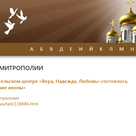
А
Б
В
Д
Е
И
Й
К
Л
М
Н
 МИТРОПОЛИИ
ельском центре «Вера, Надежда, Любовь» состоялось
овие иконы»
итрополия
ews/text/138886.html