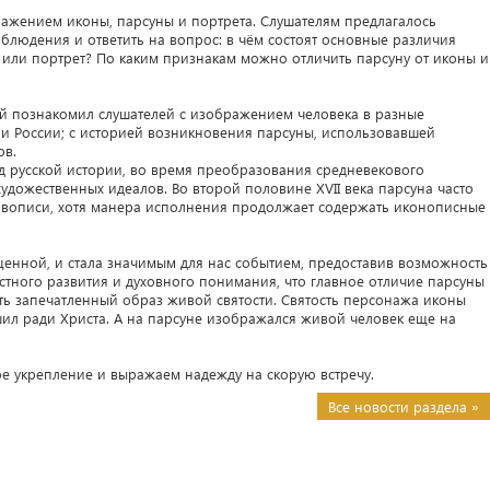
ражением иконы, парсуны и портрета. Слушателям предлагалось
блюдения и ответить на вопрос: в чём состоят основные различия
или портрет? По каким признакам можно отличить парсуну от иконы и
ай познакомил слушателей с изображением человека в разные
рии России; с историей возникновения парсуны, использовавшей
ов.
д русской истории, во время преобразования средневекового
дожественных идеалов. Во второй половине XVII века парсуна часто
живописи, хотя манера исполнения продолжает содержать иконописные
енной, и стала значимым для нас событием, предоставив возможность
стного развития и духовного понимания, что главное отличие парсуны
сть запечатленный образ живой святости. Святость персонажа иконы
шил ради Христа. А на парсуне изображался живой человек еще на
е укрепление и выражаем надежду на скорую встречу.
Все новости раздела »