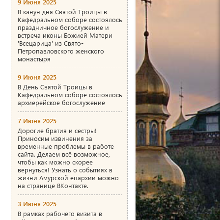
9 Июня 2025
В канун дня Святой Троицы в
Кафедральном соборе состоялось
праздничное богослужение и
встреча иконы Божией Матери
'Всецарица' из Свято-
Петропавловского женского
монастыря
9 Июня 2025
В День Святой Троицы в
Кафедральном соборе состоялось
архиерейское богослужение
7 Июня 2025
Дорогие братия и сестры!
Приносим извинения за
временные проблемы в работе
сайта. Делаем всё возможное,
чтобы как можно скорее
вернуться! Узнать о событиях в
жизни Амурской епархии можно
на странице ВКонтакте.
3 Июня 2025
В рамках рабочего визита в