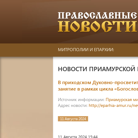
МИТРОПОЛИИ И ЕПАРХИИ:
НОВОСТИ ПРИАМУРСКОЙ
В приходском Духовно-просветит
занятие в рамках цикла «Богосл
Источник информации:
Приамурская м
Адрес новости:
http://eparhia-amur.ru/n
11 Августа 2024
11 Августа 2024 15:44