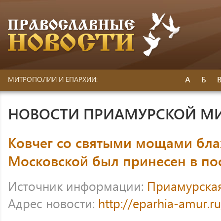
А
Б
МИТРОПОЛИИ И ЕПАРХИИ:
НОВОСТИ ПРИАМУРСКОЙ М
Ковчег со святыми мощами бл
Московской был принесен в п
Источник информации:
Приамурска
Адрес новости:
http://eparhia-amur.r