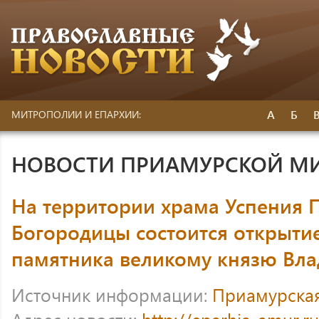
А
Б
МИТРОПОЛИИ И ЕПАРХИИ:
НОВОСТИ ПРИАМУРСКОЙ М
На территории храма Успения 
Богородицы состоится открыти
памятника великому князю Вл
Источник информации:
Приамурска