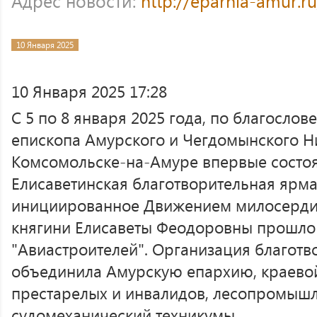
Адрес новости:
http://eparhia-amur.r
10 Января 2025
10 Января 2025 17:28
С 5 по 8 января 2025 года, по благосл
епископа Амурского и Чегдомынского Ник
Комсомольске-на-Амуре впервые состоя
Елисаветинская благотворительная ярм
инициированное Движением милосердия
княгини Елисаветы Феодоровны прошло 
"Авиастроителей". Организация благот
объединила Амурскую епархию, краево
престарелых и инвалидов, лесопромыш
судомеханический техникумы.