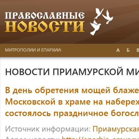
А
Б
МИТРОПОЛИИ И ЕПАРХИИ:
НОВОСТИ ПРИАМУРСКОЙ М
В день обретения мощей блаж
Московской в храме на набер
состоялось праздничное богос
Источник информации:
Приамурска