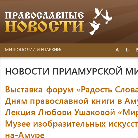
А
Б
МИТРОПОЛИИ И ЕПАРХИИ:
НОВОСТИ ПРИАМУРСКОЙ М
Выставка-форум «Радость Слов
Дням православной книги в Ам
Лекция Любови Ушаковой «Мир
Музее изобразительных искусст
на-Амуре