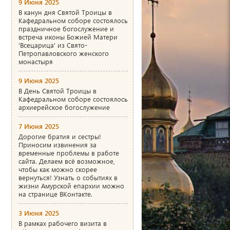
9 Июня 2025
В канун дня Святой Троицы в
Кафедральном соборе состоялось
праздничное богослужение и
встреча иконы Божией Матери
'Всецарица' из Свято-
Петропавловского женского
монастыря
9 Июня 2025
В День Святой Троицы в
Кафедральном соборе состоялось
архиерейское богослужение
7 Июня 2025
Дорогие братия и сестры!
Приносим извинения за
временные проблемы в работе
сайта. Делаем всё возможное,
чтобы как можно скорее
вернуться! Узнать о событиях в
жизни Амурской епархии можно
на странице ВКонтакте.
3 Июня 2025
В рамках рабочего визита в