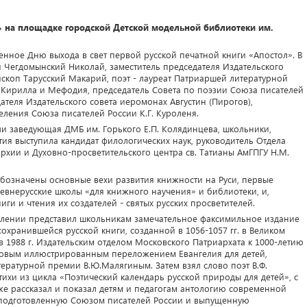
на площадке городской Детской модельной библиотеки им.
нное Дню выхода в свет первой русской печатной книги «Апостол». В
 Чегдомынский Николай, заместитель председателя Издательского
скоп Тарусский Макарий, поэт - лауреат Патриаршей литературной
Кирилла и Мефодия, председатель Совета по поэзии Союза писателей
теля Издательского совета иеромонах Августин (Пирогов),
еления Союза писателей России К.Г. Куроленя.
и заведующая ДМБ им. Горького Е.П. Колядинцева, школьники,
ия выступила кандидат филологических наук, руководитель Отдела
хии и Духовно-просветительского центра св. Татианы АмГПГУ Н.М.
бозначены основные вехи развития книжности на Руси, первые
ревнерусские школы «для книжного научения» и библиотеки, и,
иги и чтения их создателей - святых русских просветителей.
плении представил школьникам замечательное факсимильное издание
охранившейся русской книги, созданной в 1056-1057 гг. в Великом
 1988 г. Издательским отделом Московского Патриархата к 1000-летию
новым иллюстрированным переложением Евангелия для детей,
ратурной премии В.Ю.Малягиным. Затем взял слово поэт В.Ф.
ихи из цикла «Поэтический календарь русской природы для детей», с
е рассказал и показал детям и педагогам антологию современной
, подготовленную Союзом писателей России и выпущенную