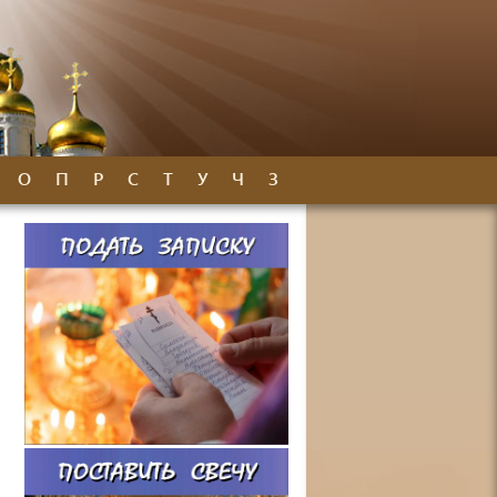
О
П
Р
С
Т
У
Ч
З