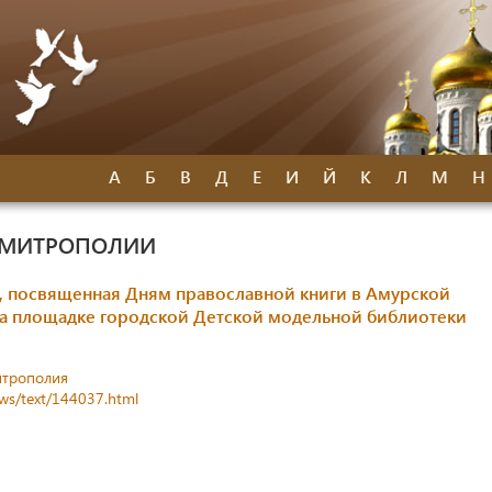
А
Б
В
Д
Е
И
Й
К
Л
М
Н
 МИТРОПОЛИИ
, посвященная Дням православной книги в Амурской
а площадке городской Детской модельной библиотеки
итрополия
ews/text/144037.html