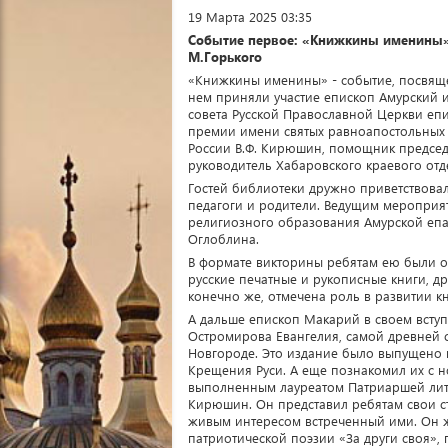
19 Марта 2025 03:35
Событие первое
:
«Книжкины именины» 
М.Горького
«Книжкины именины» - событие, посвяще
нем приняли участие епископ Амурский и
совета Русской Православной Церкви епи
премии имени святых равноапостольных 
России В.Ф. Кирюшин, помощник председа
руководитель Хабаровского краевого отд
Гостей библиотеки дружно приветствовал
педагоги и родители. Ведущим мероприят
религиозного образования Амурской епар
Оглоблина.
В формате викторины ребятам ею были о
русские печатные и рукописные книги, д
конечно же, отмечена роль в развитии кн
А дальше епископ Макарий в своем всту
Остромирова Евангелия, самой древней с
Новгороде. Это издание было выпущено в
Крещения Руси. А еще познакомил их с 
выполненным лауреатом Патриаршей лите
Кирюшин. Он представил ребятам свои ст
живым интересом встреченный ими. Он ж
патриотической поэзии «За други своя»