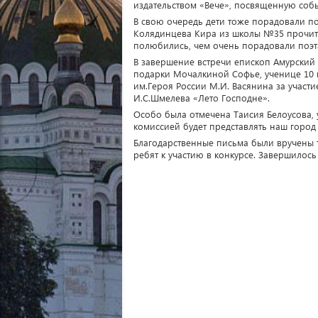
издательством «Вече», посвященную собы
В свою очередь дети тоже порадовали п
Колядинцева Кира из школы №35 прочитал
полюбились, чем очень порадовали поэт
В завершение встречи епископ Амурский
подарки Мочалкиной Софье, ученице 10
им.Героя России М.И. Васянина за учас
И.С.Шмелева «Лето Господне».
Особо была отмечена Таисия Белоусова,
комиссией будет представлять наш город
Благодарственные письма были вручены т
ребят к участию в конкурсе. Завершилос