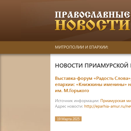
МИТРОПОЛИИ И ЕПАРХИИ:
НОВОСТИ ПРИАМУРСКОЙ
Выставка-форум «Радость Слова»
епархии: «Книжкины именины» н
им. М.Горького
Источник информации:
Приамурская м
Адрес новости:
http://eparhia-amur.ru/n
19 Марта 2025