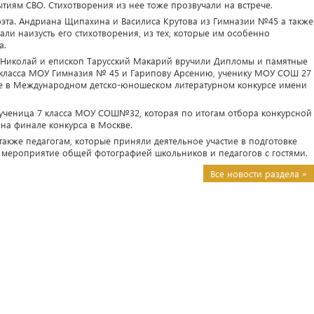
тиям СВО. Стихотворения из нее тоже прозвучали на встрече.
оэта. Андриана Щипахина и Василиса Крутова из Гимназии №45 а также
и наизусть его стихотворения, из тех, которые им особенно
а.
 Николай и епископ Тарусский Макарий вручили Дипломы и памятные
 класса МОУ Гимназия № 45 и Гарипову Арсению, ученику МОУ СОШ 27
тие в Международном детско-юношеском литературном конкурсе имени
 ученица 7 класса МОУ СОШ№32, которая по итогам отбора конкурсной
 на финале конкурса в Москве.
акже педагогам, которые приняли деятельное участие в подготовке
ь мероприятие общей фотографией школьников и педагогов с гостями.
Все новости раздела »