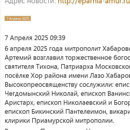
Адрес новости:
http://eparhia-amur.r
7 Апреля 2025
7 Апреля 2025 09:39
6 апреля 2025 года митрополит Хабаро
Артемий возглавил торжественное бого
святителя Тихона, Патриарха Московског
посёлке Хор района имени Лазо Хабаров
Высокопреосвященству сослужили: епис
Чегдомынский Николай, епископ Ванинс
Аристарх, епископ Николаевский и Бого
епископ Бикинский Пантелеимон, викар
клирики Приамурской митрополии.