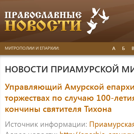
А
Б
МИТРОПОЛИИ И ЕПАРХИИ:
НОВОСТИ ПРИАМУРСКОЙ М
Управляющий Амурской епархие
торжествах по случаю 100-лети
кончины святителя Тихона
Источник информации:
Приамурска