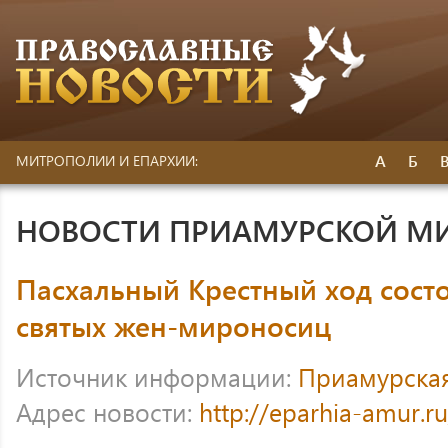
А
Б
МИТРОПОЛИИ И ЕПАРХИИ:
НОВОСТИ ПРИАМУРСКОЙ М
Пасхальный Крестный ход сост
святых жен-мироносиц
Источник информации:
Приамурска
Адрес новости:
http://eparhia-amur.r