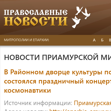
А
Б
МИТРОПОЛИИ И ЕПАРХИИ:
НОВОСТИ ПРИАМУРСКОЙ М
В Районном дворце культуры п
состоялся праздничный концерт
космонавтики
Источник информации:
Приамурска