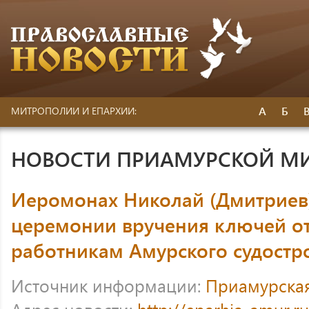
А
Б
МИТРОПОЛИИ И ЕПАРХИИ:
НОВОСТИ ПРИАМУРСКОЙ М
Иеромонах Николай (Дмитриев)
церемонии вручения ключей от
работникам Амурского судостр
Источник информации:
Приамурска