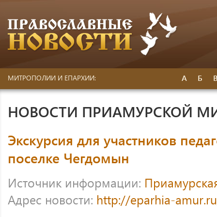
А
Б
МИТРОПОЛИИ И ЕПАРХИИ:
НОВОСТИ ПРИАМУРСКОЙ М
Экскурсия для участников педаг
поселке Чегдомын
Источник информации:
Приамурска
Адрес новости:
http://eparhia-amur.r