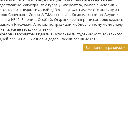
доставлено магистранту 2 курса университета, учителю истории и
го конкурса «Педагогический дебют — 2024» Тимофею Жигалину из
роя Советского Союза А.П.Маресьева в Комсомольске-на-Амуре и
имназии №45, Евгению Оробий. Открытие ее впервые сопровождалось
адыкой Николаем. А потом по традиции к обновленному мемориалу
ны красные гвоздики и венки.
перед университетом звучали в исполнении студенческого вокального
 дней песни наших отцов и дедов– песни военных лет.
Все новости раздела »