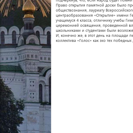
Право открытия памятной доски было пре
обществознания, лауреату Всероссийско
центраобразования «Открытие» имени Ге
учащемуся 4 класса, отличнику учебы Г
церемонией освящения, проведенной вл
школьниками и студентами были возложе
И, конечно же, в этот день на площади 
коллектива «Голос» как эхо тех победных