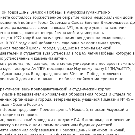
80-ой годовщины Великой Победы, в Амурском гуманитарно-
ситете состоялось торжественное открытие новой мемориальной доски,
ественной войны – Героя Советского Союза Евгения Дикопольцева. До
рситета размещалась средняя школа №1, которую успешно закончил
ет эта школа, ставшая теперь Гимназией, и университет.
т еще в 1972 году была размещена памятная доска, напоминающая
ка. В 2005 году к ней добавилась еще одна мемориальная доска,
ащихся перовой школы города, ушедших на фронты Великой
авателей и студентов вуза установил в год 65-летия Победы, которую в
но установленный камень-памятник.
ать ремонта, но, главное, что в стенах университета нестареет память о
ды музея истории АмГПГУ, посвященные Научному полку КГПИ/АмГПГУ,
я Дикопольцева. В год празднования 80-летия Победы коллектив
альной доски в его память – из более стойкого материала и по
практически весь преподавательский и студенческий корпус
ли участие представители Управления образования города и Отдела по
енных организаций города, ветераны вуза, учащиеся Гимназии № 45 –
иков «Орлята России».
й Церкви представил Преосвященный Николай, епископ Амурский и
 клириков епархии.
кин, рассказавший молодежи о подвиге Е.А. Дикопольцева и решении
рическую память о нем новым поколениям будущих учителей.
амяти напомнил собравшимся и Преосвященный епископ Николай,
ть себя и свою историю, – он будет жить. Память нужна живым.