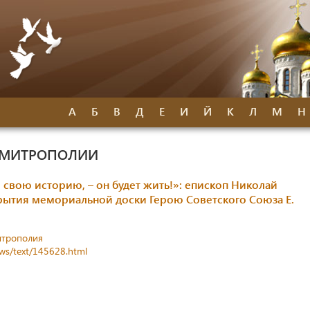
А
Б
В
Д
Е
И
Й
К
Л
М
Н
 МИТРОПОЛИИ
и свою историю, – он будет жить!»: епископ Николай
рытия мемориальной доски Герою Советского Союза Е.
итрополия
ews/text/145628.html