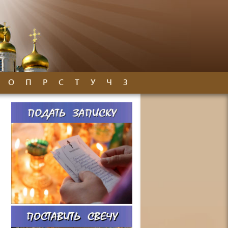
О
П
Р
С
Т
У
Ч
З