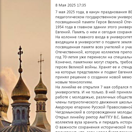
8 Мая 2025 17:35
7 мая 2025 года, в канун празднования 
педагогическом государственном универ
посвященной памяти Героя Великой Отеч
1954 года в главном здании этого униве
Евгений. Память о нем и сегодня сохраня
На колонне главного входа в университе
входящим в университет о подвиге земля
посвященная памяти всех учителей и уч
Отечественной, которую коллектив препод
год 70-летия уже перенесли на специаль
Конечно, памятники могут стареть, требов
героях Великой войны. Хранят ее и стен
на которых представлен и подвиг Евгени
принял решение о создании новой мемори
новым технологиям.
На линейке ее открытия 7 мая собрался 
университета. И не только. В ней приня
работе с молодежью, различных обществ
члены патриотического движения школьн
Амурскую епархию Русской Православно
Чегдомынский в сопровождении молодых
Открыл линейку ректор АмГПГУ В.С. Бавы
коллектив вуза хранить и передать исто
О важности сохранения исторической п
подчеркнув, что, если народ будет помни