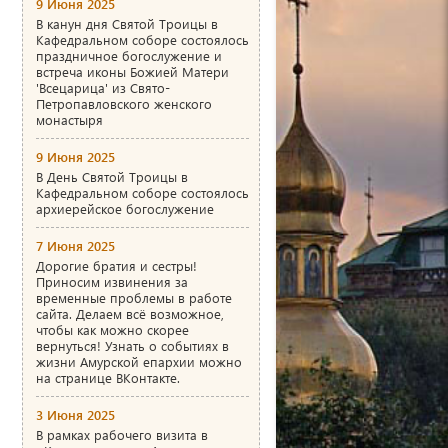
9 Июня 2025
В канун дня Святой Троицы в
Кафедральном соборе состоялось
праздничное богослужение и
встреча иконы Божией Матери
'Всецарица' из Свято-
Петропавловского женского
монастыря
9 Июня 2025
В День Святой Троицы в
Кафедральном соборе состоялось
архиерейское богослужение
7 Июня 2025
Дорогие братия и сестры!
Приносим извинения за
временные проблемы в работе
сайта. Делаем всё возможное,
чтобы как можно скорее
вернуться! Узнать о событиях в
жизни Амурской епархии можно
на странице ВКонтакте.
3 Июня 2025
В рамках рабочего визита в