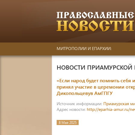
МИТРОПОЛИИ И ЕПАРХИИ:
НОВОСТИ ПРИАМУРСКОЙ
«Если народ будет помнить себя 
принял участие в церемонии отк
Дикопольцевув АмГПГУ
Источник информации:
Приамурская м
Адрес новости:
http://eparhia-amur.ru/n
8 Мая 2025