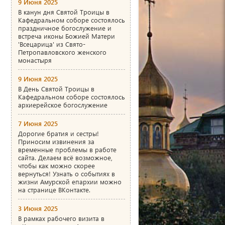
9 Июня 2025
В канун дня Святой Троицы в
Кафедральном соборе состоялось
праздничное богослужение и
встреча иконы Божией Матери
'Всецарица' из Свято-
Петропавловского женского
монастыря
9 Июня 2025
В День Святой Троицы в
Кафедральном соборе состоялось
архиерейское богослужение
7 Июня 2025
Дорогие братия и сестры!
Приносим извинения за
временные проблемы в работе
сайта. Делаем всё возможное,
чтобы как можно скорее
вернуться! Узнать о событиях в
жизни Амурской епархии можно
на странице ВКонтакте.
3 Июня 2025
В рамках рабочего визита в