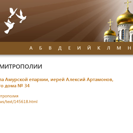
А
Б
В
Д
Е
И
Й
К
Л
М
Н
 МИТРОПОЛИИ
ла Амурской епархии, иерей Алексий Артамонов,
го дома № 34
итрополия
ews/text/145618.html