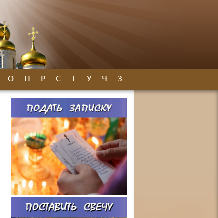
О
П
Р
С
Т
У
Ч
З