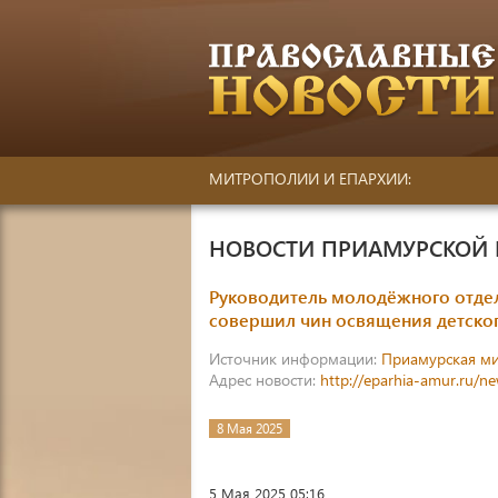
МИТРОПОЛИИ И ЕПАРХИИ:
НОВОСТИ ПРИАМУРСКОЙ
Руководитель молодёжного отде
совершил чин освящения детско
Источник информации:
Приамурская м
Адрес новости:
http://eparhia-amur.ru/n
8 Мая 2025
5 Мая 2025 05:16