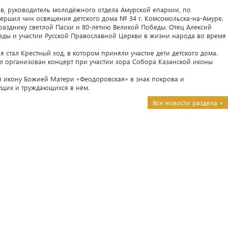
ов, руководитель молодёжного отдела Амурской епархии, по
вершил чин освящения детского дома № 34 г. Комсомольска-на-Амуре.
азднику светлой Пасхи и 80-летию Великой Победы. Отец Алексий
еды и участии Русской Православной Церкви в жизни народа во время
 стал Крестный ход, в котором приняли участие дети детского дома.
л организован концерт при участии хора Собора Казанской иконы
 икону Божией Матери «Феодоровская» в знак покрова и
ущих и труждающихся в нём.
Все новости раздела »