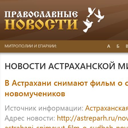
А
Б
МИТРОПОЛИИ И ЕПАРХИИ:
НОВОСТИ АСТРАХАНСКОЙ 
В Астрахани снимают фильм о 
новомучеников
Источник информации:
Астраханска
Адрес новости:
http://astreparh.ru/no
astrahani-snimayut-film-o-sudbah-no