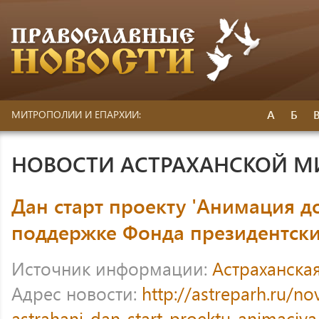
А
Б
МИТРОПОЛИИ И ЕПАРХИИ:
НОВОСТИ АСТРАХАНСКОЙ 
Дан старт проекту 'Анимация д
поддержке Фонда президентски
Источник информации:
Астраханска
Адрес новости:
http://astreparh.ru/no
astrahani-dan-start-proektu-animaciya