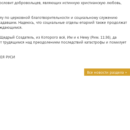
агословит добровольцев, являющих истинную христианскую любовь,
лу по церковной благотворительности и социальному служению
адавшим. Надеюсь, что социальные отделы епархий также продолжат
уждающимся.
едрый Создатель, из Которого всё, Им и к Нему (Рим. 11:36), да
ет трудящимся над преодолением последствий катастрофы и помилует
ЕЯ РУСИ
Все новости раздела »