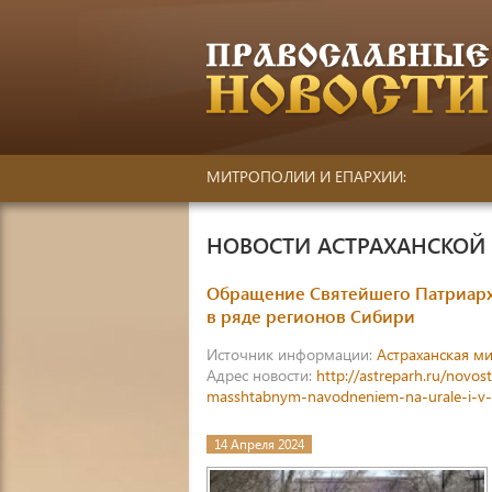
МИТРОПОЛИИ И ЕПАРХИИ:
НОВОСТИ АСТРАХАНСКО
Обращение Святейшего Патриарха
в ряде регионов Сибири
Источник информации:
Астраханская м
Адрес новости:
http://astreparh.ru/novos
masshtabnym-navodneniem-na-urale-i-v-ry
14 Апреля 2024