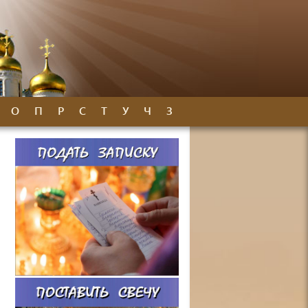
О
П
Р
С
Т
У
Ч
З