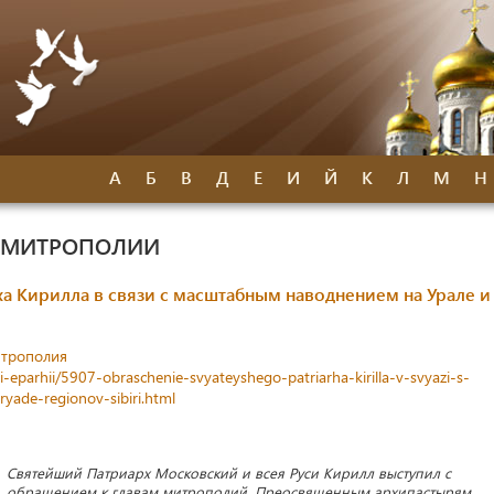
А
Б
В
Д
Е
И
Й
К
Л
М
Н
Й МИТРОПОЛИИ
 Кирилла в связи с масштабным наводнением на Урале и
итрополия
ti-eparhii/5907-obraschenie-svyateyshego-patriarha-kirilla-v-svyazi-s-
ade-regionov-sibiri.html
Святейший Патриарх Московский и всея Руси Кирилл выступил с
обращением к главам митрополий, Преосвященным архипастырям