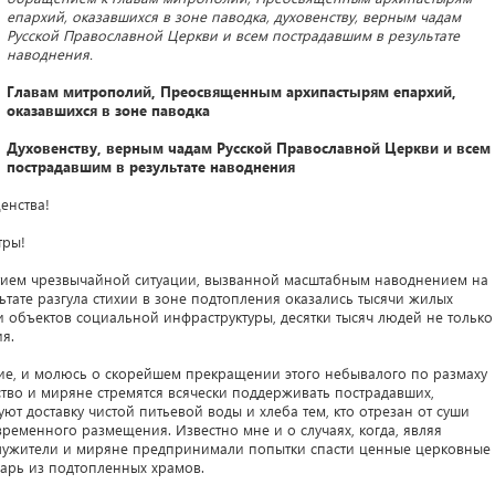
епархий, оказавшихся в зоне паводка, духовенству, верным чадам
Русской Православной Церкви и всем пострадавшим в результате
наводнения.
Главам митрополий, Преосвященным архипастырям епархий,
оказавшихся в зоне паводка
Духовенству, верным чадам Русской Православной Церкви и всем
пострадавшим в результате наводнения
енства!
тры!
тием чрезвычайной ситуации, вызванной масштабным наводнением на
ьтате разгула стихии в зоне подтопления оказались тысячи жилых
и объектов социальной инфраструктуры, десятки тысяч людей не только
я.
гие, и молюсь о скорейшем прекращении этого небывалого по размаху
ство и миряне стремятся всячески поддерживать пострадавших,
ют доставку чистой питьевой воды и хлеба тем, кто отрезан от суши
временного размещения. Известно мне и о случаях, когда, являя
служители и миряне предпринимали попытки спасти ценные церковные
варь из подтопленных храмов.