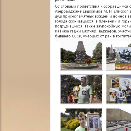
Со словами приветствия к собравшимся 
Азербайджане Евдокимов М. Н. Епископ 
душ приснопамятных вождей и воинов за
голода скончавшихся, в пленении и горь
потрудившихся. Также заупокойную моли
Кавказа гаджи Бахтияр Наджафов. Участн
бывшего СССР, умерших от ран в госпиталя