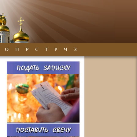
О
П
Р
С
Т
У
Ч
З