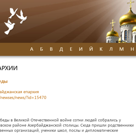
А
Б
В
Д
Е
И
Й
К
Л
М
Н
АРХИИ
еды
айджанская епархия
z/newses/news/?id=15470
беды в Великой Отечественной войне сотни людей собрались у
вском районе Азербайджанской столицы. Сюда пришли родственники
венных организаций, ученики школ, послы и дипломатические