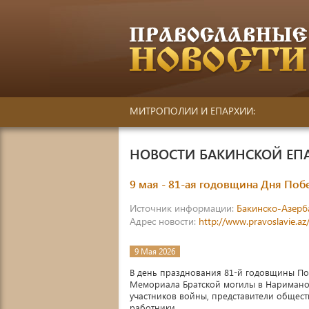
МИТРОПОЛИИ И ЕПАРХИИ:
НОВОСТИ БАКИНСКОЙ ЕП
9 мая - 81-ая годовщина Дня Поб
Источник информации:
Бакинско-Азерб
Адрес новости:
http://www.pravoslavie.a
9 Мая 2026
В день празднования 81-й годовщины По
Мемориала Братской могилы в Наримано
участников войны, представители общест
работники.