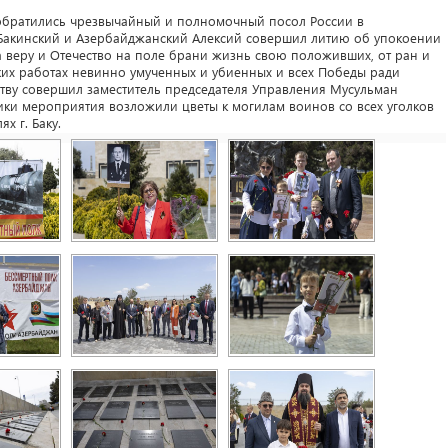
обратились чрезвычайный и полномочный посол России в
Бакинский и Азербайджанский Алексий совершил литию об упокоении
 веру и Отечество на поле брани жизнь свою положивших, от ран и
ких работах невинно умученных и убиенных и всех Победы ради
тву совершил заместитель председателя Управления Мусульман
ики мероприятия возложили цветы к могилам воинов со всех уголков
х г. Баку.