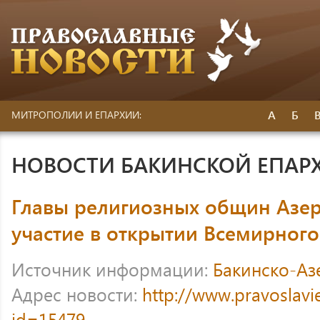
А
Б
МИТРОПОЛИИ И ЕПАРХИИ:
НОВОСТИ БАКИНСКОЙ ЕПАР
Главы религиозных общин Азе
участие в открытии Всемирног
Источник информации:
Бакинско-Аз
Адрес новости:
http://www.pravoslavi
id=15479