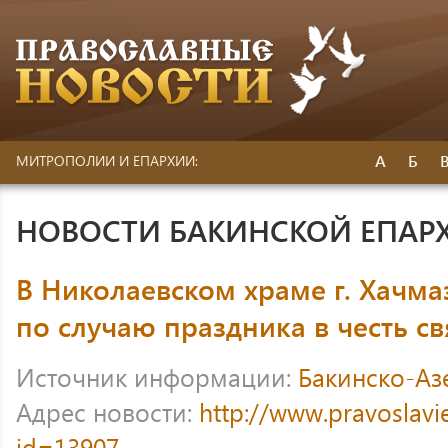
А
Б
МИТРОПОЛИИ И ЕПАРХИИ:
НОВОСТИ БАКИНСКОЙ ЕПАР
В Николаевском храме г. Хачма
по случаю праздника в честь св
Источник информации:
Бакинско-Аз
Адрес новости:
http://www.pravoslavi
id=13907