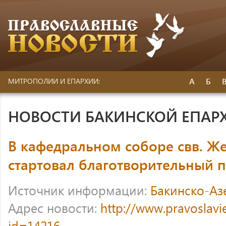
А
Б
МИТРОПОЛИИ И ЕПАРХИИ:
НОВОСТИ БАКИНСКОЙ ЕПАР
В кафедральном соборе свв. 
стартовал благотворительный 
Источник информации:
Бакинско-Аз
Адрес новости:
http://www.pravoslavi
id=14216