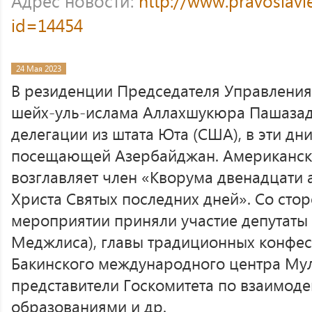
Адрес новости:
http://www.pravoslavi
id=14454
24 Мая 2023
В резиденции Председателя Управления
шейх-уль-ислама Аллахшукюра Пашазаде
делегации из штата Юта (США), в эти д
посещающей Азербайджан. Американск
возглавляет член «Кворума двенадцати 
Христа Святых последних дней». Со сто
мероприятии приняли участие депутаты
Меджлиса), главы традиционных конфес
Бакинского международного центра Мул
представители Госкомитета по взаимод
образованиями и др.