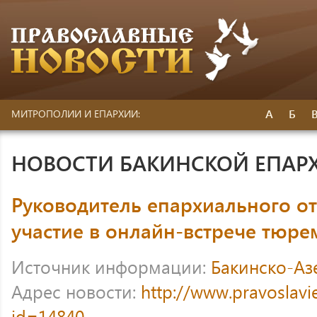
А
Б
МИТРОПОЛИИ И ЕПАРХИИ:
НОВОСТИ БАКИНСКОЙ ЕПАР
Руководитель епархиального о
участие в онлайн-встрече тюр
Источник информации:
Бакинско-Аз
Адрес новости:
http://www.pravoslavi
id=14840