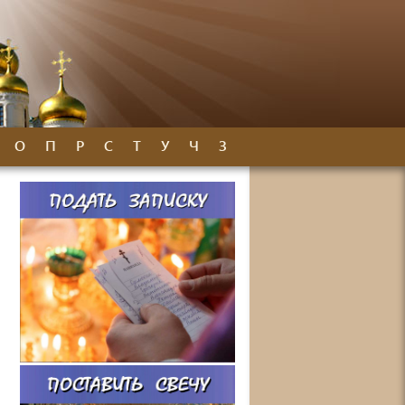
О
П
Р
С
Т
У
Ч
З