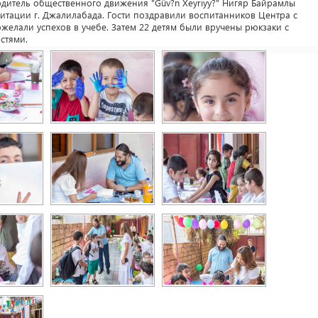
итель общественного движения "Güv?n Xeyriyy?" Нигяр Байрамлы
итации г. Джалилабада. Гости поздравили воспитанников Центра с
елали успехов в учебе. Затем 22 детям были вручены рюкзаки с
стями.