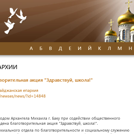
А
Б
В
Д
Е
И
Й
К
Л
М
Н
АРХИИ
орительная акция "Здравствуй, школа!"
айджанская епархия
z/newses/news/?id=14848
одом Архангела Михаила г. Баку при содействии общественного
дена благотворительная акция "Здравствуй, школа!".
рхиального отдела по благотворительности и социальному служению