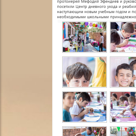
протоиерей Мефодий Эфендиев и руковод
посетили Центр дневного ухода и реабил
наступающим новым учебным годом и пож
необходимыми школьными принадлежно