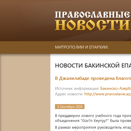
МИТРОПОЛИИ И ЕПАРХИИ:
НОВОСТИ БАКИНСКОЙ ЕП
В Джалилабаде проведена благотв
Источник информации:
Бакинско-Азерб
Адрес новости:
http://www.pravoslavie.a
3 Сентября 2024
В преддверии нового учебного года прих
объединения "Güv?n Xeyriyy?" была прове
В рамках мероприятия руководитель епа