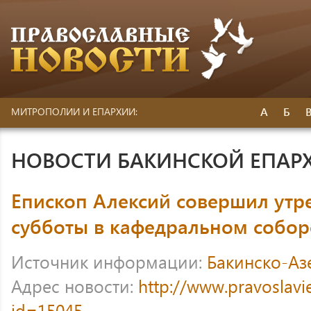
А
Б
МИТРОПОЛИИ И ЕПАРХИИ:
НОВОСТИ БАКИНСКОЙ ЕПАР
Епископ Алексий совершил утр
субботы в кафедральном собор
Источник информации:
Бакинско-Аз
Адрес новости:
http://www.pravoslavi
id=15045