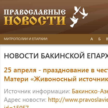
А
Б
МИТРОПОЛИИ И ЕПАРХИИ:
НОВОСТИ БАКИНСКОЙ ЕПАР
25 апреля - празднование в че
Матери «Живоносный источни
Источник информации:
Бакинско-Аз
Адрес новости:
http://www.pravoslavi
id=15057