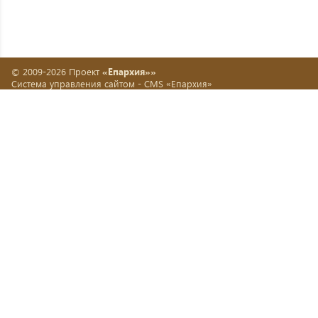
© 2009-2026 Проект
«Епархия»»
Система управления сайтом -
CMS «Епархия»