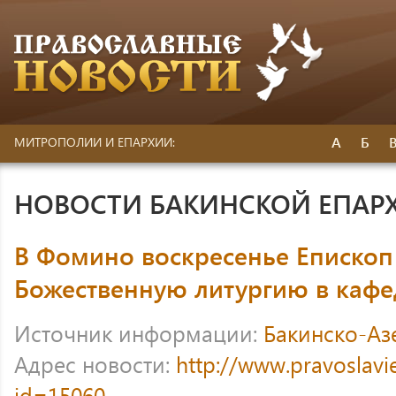
А
Б
МИТРОПОЛИИ И ЕПАРХИИ:
НОВОСТИ БАКИНСКОЙ ЕПАР
В Фомино воскресенье Епископ
Божественную литургию в каф
Источник информации:
Бакинско-Аз
Адрес новости:
http://www.pravoslavi
id=15060