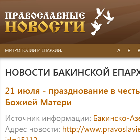
А
Б
МИТРОПОЛИИ И ЕПАРХИИ:
НОВОСТИ БАКИНСКОЙ ЕПАР
21 июля - празднование в чест
Божией Матери
Источник информации:
Бакинско-Аз
Адрес новости:
http://www.pravoslavi
id=15112