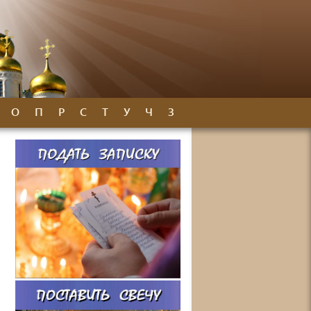
О
П
Р
С
Т
У
Ч
З