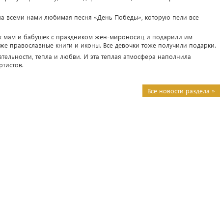
а всеми нами любимая песня «День Победы», которую пели все
их мам и бабушек с праздником жен-мироносиц и подарили им
кже православные книги и иконы. Все девочки тоже получили подарки.
ельности, тепла и любви. И эта теплая атмосфера наполнила
ртистов.
Все новости раздела »