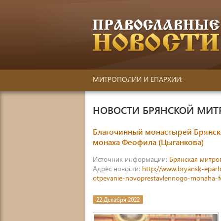
МИТРОПОЛИИ И ЕПАРХИИ:
НОВОСТИ БРЯНСКОЙ МИ
Благочинный монастырей Брянск
монаха Феофила (Цыганкова)
Источник информации:
Брянская митро
Адрес новости:
http://www.bryansk-eparh
otpevanie-novoprestavlennogo-monaha-fe
22 Декабря 2022