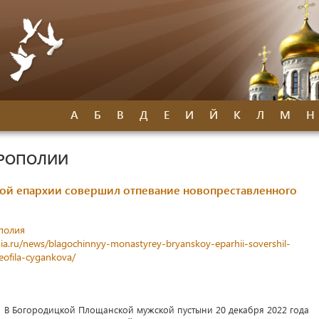
А
Б
В
Д
Е
И
Й
К
Л
М
Н
ТРОПОЛИИ
ой епархии совершил отпевание новопреставленного
полия
ia.ru/news/blagochinnyy-monastyrey-bryanskoy-eparhii-sovershil-
ofila-cygankova/
В Богородицкой Площанской мужской пустыни 20 декабря 2022 года