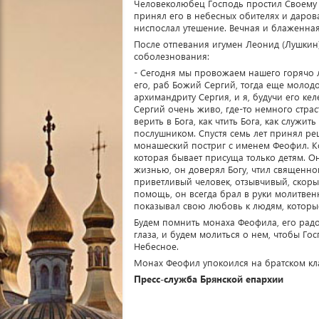
Человеколюбец Господь простил Своему
принял его в небесных обителях и даров
ниспослал утешение. Вечная и блаженна
После отпевания игумен Леонид (Лушкин
соболезнования:
- Сегодня мы провожаем нашего горячо л
его, раб Божий Сергий, тогда еще моло
архимандриту Сергия, и я, будучи его ке
Сергий очень живо, где-то немного страс
верить в Бога, как чтить Бога, как служит
послушником. Спустя семь лет принял ре
монашеский постриг с именем Феофил. Ко
которая бывает присуща только детям. Он
жизнью, он доверял Богу, чтил священнон
приветливый человек, отзывчивый, скоры
помощь, он всегда брал в руки молитвен
показывал свою любовь к людям, которы
Будем помнить монаха Феофила, его радо
глаза, и будем молиться о нем, чтобы Г
Небесное.
Монах Феофил упокоился на братском к
Пресс-служба Брянской епархии