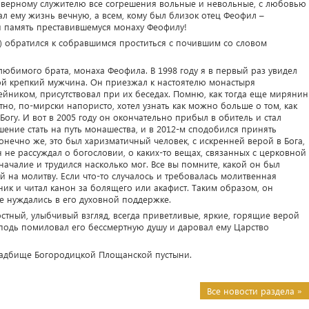
 верному служителю все согрешения вольные и невольные, с любовью
ал ему жизнь вечную, а всем, кому был близок отец Феофил –
я память преставившемуся монаху Феофилу!
) обратился к собравшимся проститься с почившим со словом
юбимого брата, монаха Феофила. В 1998 году я в первый раз увидел
дой крепкий мужчина. Он приезжал к настоятелю монастыря
лейником, присутствовал при их беседах. Помню, как тогда еще мирянин
тно, по-мирски напористо, хотел узнать как можно больше о том, как
ь Богу. И вот в 2005 году он окончательно прибыл в обитель и стал
шение стать на путь монашества, и в 2012-м сподобился принять
нечно же, это был харизматичный человек, с искренней верой в Бога,
 не рассуждал о богословии, о каких-то вещах, связанных с церковной
ачалие и трудился насколько мог. Все вы помните, какой он был
й на молитву. Если что-то случалось и требовалась молитвенная
ник и читал канон за болящего или акафист. Таким образом, он
е нуждались в его духовной поддержке.
стный, улыбчивый взгляд, всегда приветливые, яркие, горящие верой
осподь помиловал его бессмертную душу и даровал ему Царство
ладбище Богородицкой Площанской пустыни.
Все новости раздела »