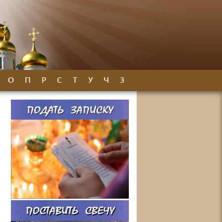
О
П
Р
С
Т
У
Ч
З