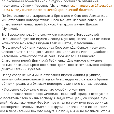
по окончании Божественной литургии состоялось отпевание
насельника обители Феофила (Цыганкова),
скончавшегося 17 декабря
на 63-м году жизни после тяжелой хронической болезни
.
По благословению митрополита Брянского и Севского Александра,
чин отпевания новопреставленного монаха Феофила совершил
благочинный монастырей Брянской епархии игумен Даниил
(Цупиков).
Его Высокопреподобию сослужили настоятель Богородицкой
Площанской пустыни игумен Леонид (Лушкин), насельник Свенского
Успенского монастыря игумен Глеб (Шматов), благочинный
Площанской обители иеромонах Серафим (Долбенко), насельник
Севского Свято-Троицкого монастыря иеромонах Иоанн (Скабара),
настоятель Успенского храма села Пролысово Навлинского
благочиния иерей Димитрий Ребиченко. Диаконское служение
возглавил клирик Брянского Свято-Троицкого кафедрального собора
диакон Евгений Кужелев.
Перед совершением чина отпевания игумен Даниил (Цупиков)
зачитал соболезнование Владыки Александра настоятелю и братии
обители, родным и близким новопреставленного монаха Феофила:
- Искренне соболезную всем, кто скорбит о кончине
новопреставленного отца Феофила. Почивший, придя к вере уже в
о посвятить свою жизнь Господу. Следуя этой цели, он избрал путь
льный. Насколько монах Феофил преуспел на этом пути ведомо лишь
 с новопреставленным, видели его труды, прилежание в исполнении
ие в перенесении тяжкого недуга. Поэтому мы ныне молимся, чтобы