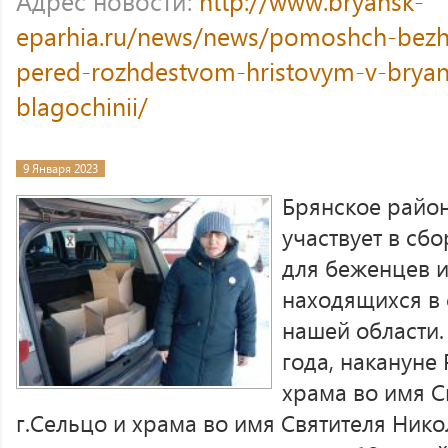
Адрес новости:
http://www.bryansk-
eparhia.ru/news/news/pomoshch-bezhe
pered-rozhdestvom-hristovym-v-bry
blagochinii/
9 Января 2023
Брянское район
участвует в сб
для беженцев и
находящихся в 
нашей области. 
года, накануне
храма во имя С
г.Сельцо и храма во имя Святителя Ник