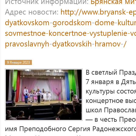
Источник информации:
Брянская ми
Адрес новости:
http://www.bryansk-e
dyatkovskom-gorodskom-dome-kultury
sovmestnoe-koncertnoe-vystuplenie-v
pravoslavnyh-dyatkovskih-hramov-/
9 Января 2023
В светлый Праз
7 января в Дят
культуры состо
концертное вы
школ Правосла
— в честь Прео
имя Преподобного Сергия Радонежского