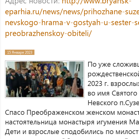
Адрес новости:
http://www.bryansk-
eparhia.ru/news/news/prihozhane-su
nevskogo-hrama-v-gostyah-u-sester-s
preobrazhenskoy-obiteli/
15 Января 2023
По уже сложив
рождественско
2023 г. взросл
во имя Святого
Невского п.Сузе
Спасо Преображенском женском монас
настоятельница монастыря игумения Ма
Дети и взрослые сподобились по милост