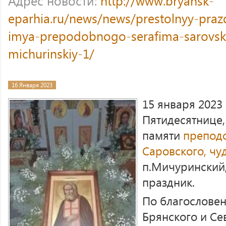
Адрес новости:
http://www.bryansk-
eparhia.ru/news/news/prestolnyy-praz
imya-prepodobnogo-serafima-sarovsk
michurinskiy-1/
16 Января 2023
15 января 2023
Пятидесятнице,
памяти
препод
Саровского, чу
п.Мичуринский,
праздник.
По благослове
Брянского и Се